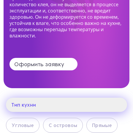
количество клея, он не выделяется в процессе
эксплуатации и, соответственно, не вредит
Какая мебель вас интересует?
здоровью. Он не деформируется со временем,
устойчив к влаге, что особенно важно на кухне,
где возможны перепады температуры и
влажности.
Опишите ваши пожелания и предпочтения
Оформить заявку
Прикрепить файл (1 файл, до 10 Мб)
Я даю согласие на
обработку
персональных данных
Тип кухни
Я принимаю условия
политики
конфиденциальности
Тип кухни
Угловые
С островом
Прямые