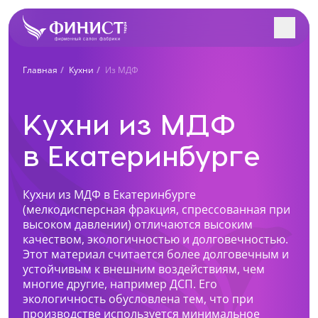
Заполните форму, и наш
Главная
Кухни
Из МДФ
менеджер с Вами
Поиск салонов в вашем городе
свяжется!
Кухни из МДФ
Учтем особенности вашего помещения и
интерьера. Разработаем индивидуальный проект
в Екатеринбурге
Все салоны
под вас. Рассчитаем стоимость в 3-х вариантах.
Ближайший к вам салон
Кухни из МДФ в Екатеринбурге
Екатеринбург, ул. Щорса, 96
(мелкодисперсная фракция, спрессованная при
+7 (969) 999-24-85
высоком давлении) отличаются высоким
качеством, экологичностью и долговечностью.
Перейти
Этот материал считается более долговечным и
Как к Вам обращаться?
устойчивым к внешним воздействиям, чем
Екатеринбург, ул. Академика Сахарова, 53
многие другие, например ДСП. Его
+7 (969) 777-61-44
экологичность обусловлена тем, что при
Телефон
производстве используется минимальное
Перейти