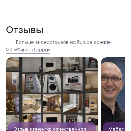
Отзывы
Больше видеоотзывов на Rutube канале
МК «ФинистТерра»
Видеоотзывы
Отзыв клиента: качественная
Мебель н