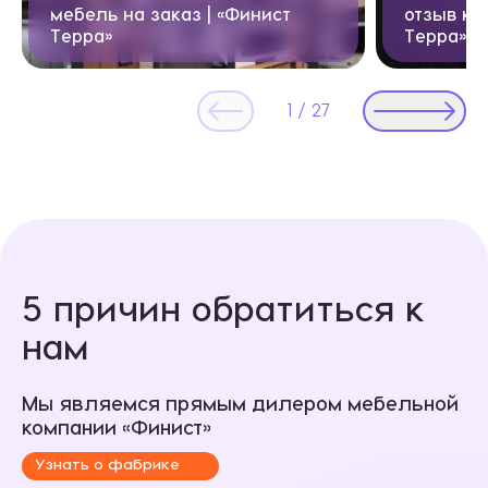
мебель на заказ | «Финист
отзыв кл
Терра»
Терра»
1
/
27
5 причин обратиться к
нам
Мы являемся прямым дилером мебельной
компании «Финист»
Узнать о фабрике