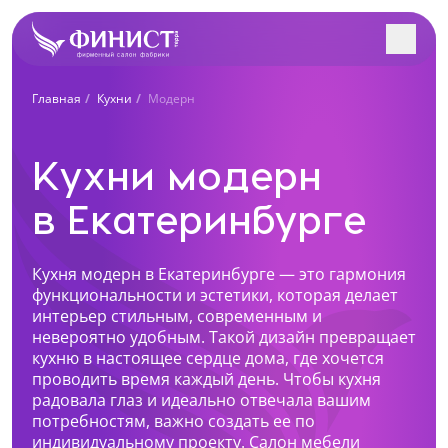
Заполните форму, и наш
Главная
Кухни
Модерн
менеджер с Вами
Поиск салонов в вашем городе
свяжется!
Кухни модерн
Учтем особенности вашего помещения и
интерьера. Разработаем индивидуальный проект
в Екатеринбурге
Все салоны
под вас. Рассчитаем стоимость в 3-х вариантах.
Ближайший к вам салон
Кухня модерн в Екатеринбурге — это гармония
Екатеринбург, ул. Щорса, 96
функциональности и эстетики, которая делает
+7 (969) 999-24-85
интерьер стильным, современным и
невероятно удобным. Такой дизайн превращает
Перейти
кухню в настоящее сердце дома, где хочется
Как к Вам обращаться?
проводить время каждый день. Чтобы кухня
Екатеринбург, ул. Академика Сахарова, 53
радовала глаз и идеально отвечала вашим
+7 (969) 777-61-44
потребностям, важно создать ее по
Телефон
индивидуальному проекту. Салон мебели
Перейти