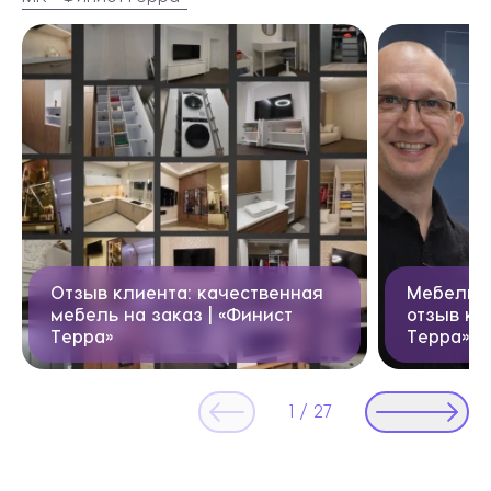
Видеоотзывы
Отзыв клиента: качественная
Мебель н
мебель на заказ | «Финист
отзыв кл
Терра»
Терра»
1
/
27