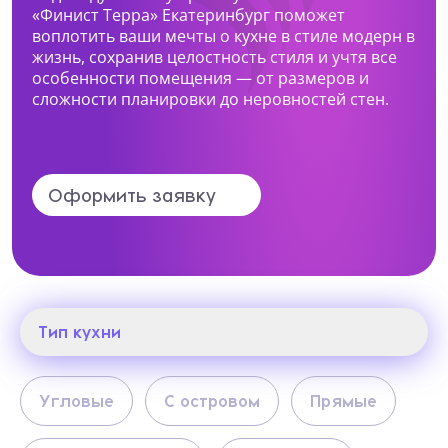
«Финист Терра» Екатеринбург поможет
воплотить ваши мечты о кухне в стиле модерн в
Какая мебель вас интересует?
жизнь, сохранив целостность стиля и учтя все
особенности помещения — от размеров и
сложности планировки до неровностей стен.
Опишите ваши пожелания и предпочтения
Оформить заявку
Прикрепить файл (1 файл, до 10 Мб)
Я даю согласие на
обработку
Тип кухни
персональных данных
Я принимаю условия
политики
Тип кухни
Угловые
С островом
Прямые
конфиденциальности
Фасады