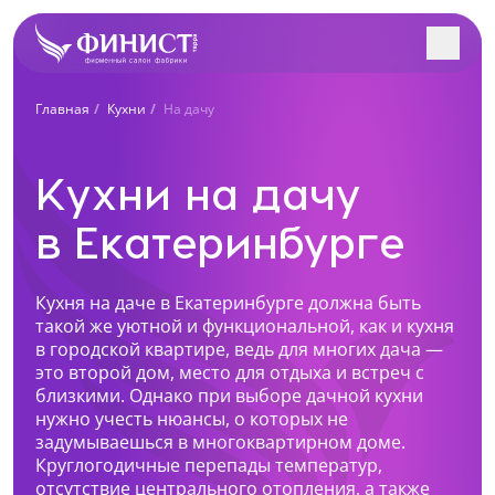
Заполните форму, и наш
Главная
Кухни
На дачу
менеджер с Вами
Поиск салонов в вашем городе
свяжется!
Кухни на дачу
Учтем особенности вашего помещения и
интерьера. Разработаем индивидуальный проект
в Екатеринбурге
Все салоны
под вас. Рассчитаем стоимость в 3-х вариантах.
Ближайший к вам салон
Кухня на даче в Екатеринбурге должна быть
Екатеринбург, ул. Щорса, 96
такой же уютной и функциональной, как и кухня
+7 (969) 999-24-85
в городской квартире, ведь для многих дача —
это второй дом, место для отдыха и встреч с
Перейти
близкими. Однако при выборе дачной кухни
Как к Вам обращаться?
нужно учесть нюансы, о которых не
Екатеринбург, ул. Академика Сахарова, 53
задумываешься в многоквартирном доме.
+7 (969) 777-61-44
Круглогодичные перепады температур,
Телефон
отсутствие центрального отопления, а также
Перейти