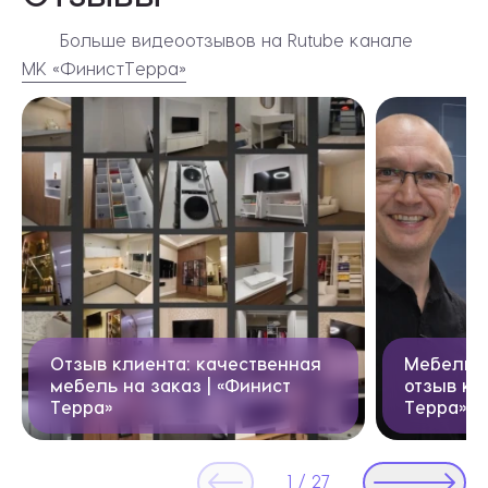
Больше видеоотзывов на Rutube канале
МК «ФинистТерра»
Видеоотзывы
Отзыв клиента: качественная
Мебель н
мебель на заказ | «Финист
отзыв кл
Терра»
Терра»
1
/
27