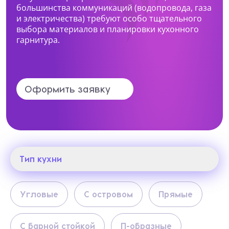
большинства коммуникаций (водопровода, газа
и электричества) требуют особо тщательного
Какая мебель вас интересует?
выбора материалов и планировки кухонного
гарнитура.
Опишите ваши пожелания и предпочтения
Оформить заявку
Прикрепить файл (1 файл, до 10 Мб)
Тип кухни
Я даю согласие на
обработку
персональных данных
Тип кухни
Угловые
С островом
Прямые
Я принимаю условия
политики
конфиденциальности
Фасады
С барной стойкой
П-образные