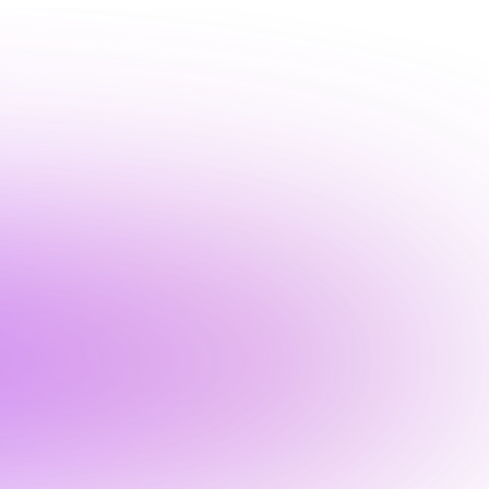
 данных, в
х», на условиях
 *