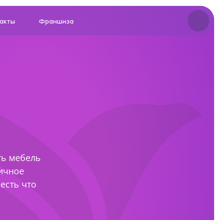
акты
Франшиза
ул. Щорса, 96 : +7 (969) 999-24-85
ул. Академика Сахарова, 53 : +7 (969) 777-61-44
жер с
отаем
ть мебель
риантах.
личное
есть что