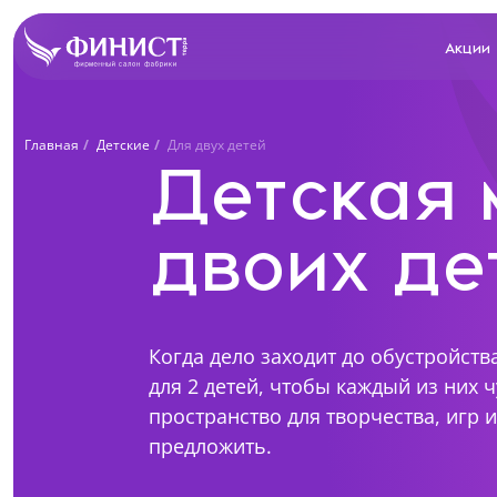
Акции
Главная
Детские
Для двух детей
Детская 
Запо
двоих де
Учте
Когда дело заходит до обустройст
индивид
Е
Екатеринбург, ул. Щорса, 96
для 2 детей, чтобы каждый из них 
С
+7 (969) 999-24-85
Ближайши
пространство для творчества, игр 
+
Перейти
предложить.
Пер