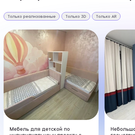
Я при
Только реализованные
Только 3D
Только AR
Нажимая к
соответствии с
и
Мебель для детской по
Небольша
индивидуальному проекту с
геометри