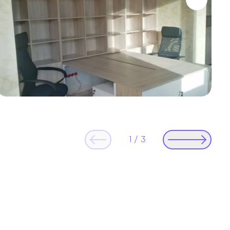
1
/
3