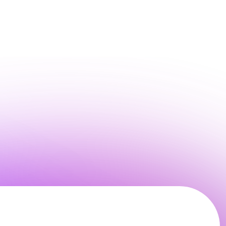
 данных, в
х», на условиях
 *