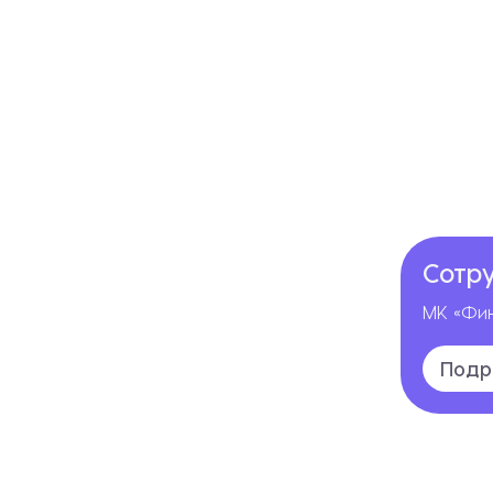
Сотр
МК «Фин
Подр