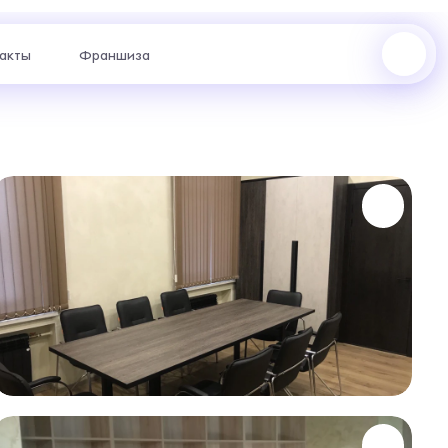
акты
Франшиза
ул. Щорса, 96 : +7 (969) 999-24-85
ул. Академика Сахарова, 53 : +7 (969) 777-61-44
жер с
отаем
риантах.