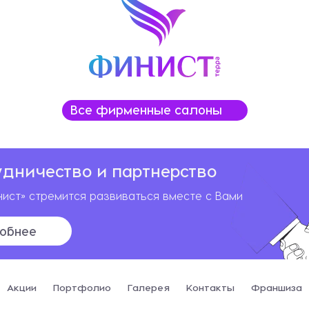
Все фирменные салоны
удничество и партнерство
ист» стремится развиваться вместе с Вами
обнее
Акции
Портфолио
Галерея
Контакты
Франшиза