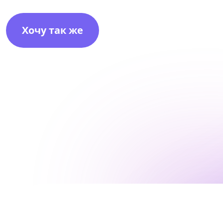
Я при
Хочу так же
Нажимая к
соответствии с
и