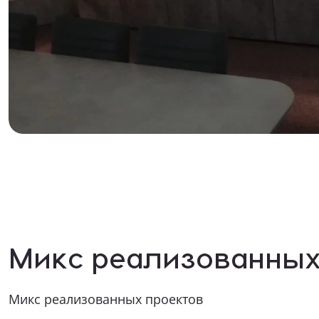
Как к Ва
Телефон
Какая ме
Опишите в
Прикрепит
Микс реализованных
Микс реализованных проектов
Я даю 