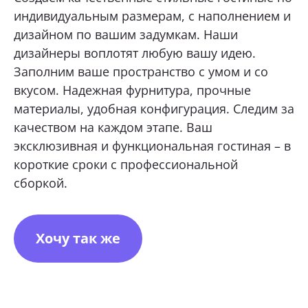
индивидуальным размерам, с наполнением и
дизайном по вашим задумкам. Наши
ОТПРАВИТЬ
дизайнеры воплотят любую вашу идею.
Заполним ваше пространство с умом и со
Нажимая кнопку «Отправить», я даю свое согласие
на обработку моих персональных данных, в соответствии с
вкусом. Надежная фурнитура, прочные
Федеральным законом от 27.07.2006 года № 152-ФЗ
«О персональных данных», на условиях и для целей,
материалы, удобная конфигурация. Следим за
определенных в
Согласии на обработку персональных данных *
качеством на каждом этапе. Ваш
эксклюзивная и функциональная гостиная – в
короткие сроки с профессиональной
сборкой.
Хочу так же