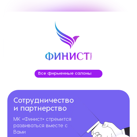
Все фирменные салоны
Сотрудничество
и партнерство
МК «Финист» стремится
развиваться вместе с
Вами