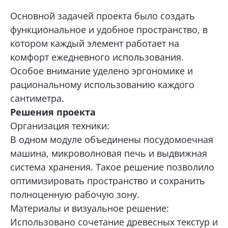
Основной задачей проекта было создать
ОТПРАВИТЬ
функциональное и удобное пространство, в
котором каждый элемент работает на
комфорт ежедневного использования.
Нажимая кнопку «Отправить», я даю свое согласие
на обработку моих персональных данных, в соответствии с
Особое внимание уделено эргономике и
Федеральным законом от 27.07.2006 года № 152-ФЗ
«О персональных данных», на условиях и для целей,
рациональному использованию каждого
определенных в
Согласии на обработку персональных данных *
сантиметра.
Решения проекта
Организация техники:
В одном модуле объединены посудомоечная
машина, микроволновая печь и выдвижная
система хранения. Такое решение позволило
оптимизировать пространство и сохранить
полноценную рабочую зону.
Материалы и визуальное решение:
Использовано сочетание древесных текстур и