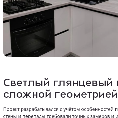
Как к Ва
Телефон
Какая ме
Опишите в
Светлый глянцевый 
Прикрепит
сложной геометрией
Проект разрабатывался с учётом особенностей 
Я даю 
стены и перепады требовали точных замеров и 