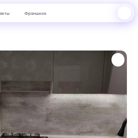
акты
Франшиза
ул. Щорса, 96 : +7 (969) 999-24-85
ул. Академика Сахарова, 53 : +7 (969) 777-61-44
жер с
отаем
риантах.