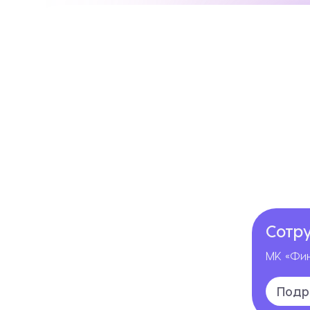
Сотр
МК «Фин
Подр