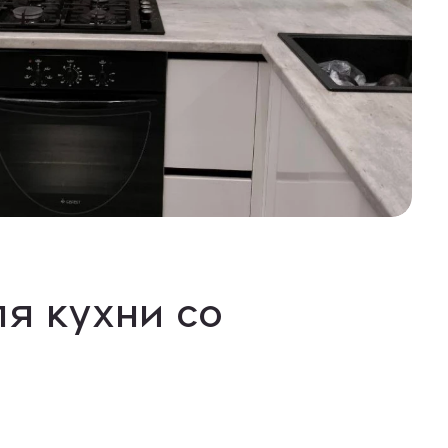
я кухни со