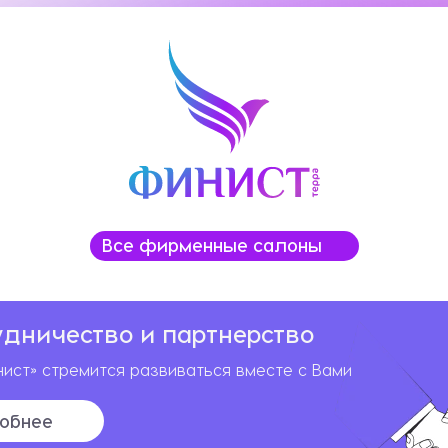
Все фирменные салоны
удничество и партнерство
ист» стремится развиваться вместе с Вами
обнее