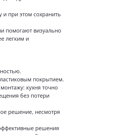
нимаю условия
политики конфиденциальности
у и при этом сохранить
ни помогают визуально
е легким и
ОТПРАВИТЬ
нопку «Отправить», я даю свое согласие на обработку моих персональных
 Федеральным законом от 27.07.2006 года № 152-ФЗ «О персональных данны
 для целей, определенных в
Согласии на обработку персональных данных
хностью.
пластиковым покрытием.
монтажу: кухня точно
ещения без потери
ное решение, несмотря
 эффективные решения