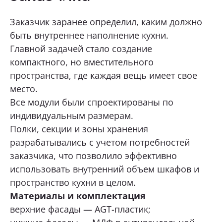
Заказчик заранее определил, каким должно
ОТПРАВИТЬ
быть внутреннее наполнение кухни.
Главной задачей стало создание
Нажимая кнопку «Отправить», я даю свое согласие
компактного, но вместительного
на обработку моих персональных данных, в соответствии с
Федеральным законом от 27.07.2006 года № 152-ФЗ
пространства, где каждая вещь имеет свое
«О персональных данных», на условиях и для целей,
определенных в
Согласии на обработку персональных данных *
место.
Все модули были спроектированы по
индивидуальным размерам.
Полки, секции и зоны хранения
разрабатывались с учетом потребностей
заказчика, что позволило эффективно
использовать внутренний объем шкафов и
пространство кухни в целом.
Материалы и комплектация
верхние фасады — AGT-пластик;