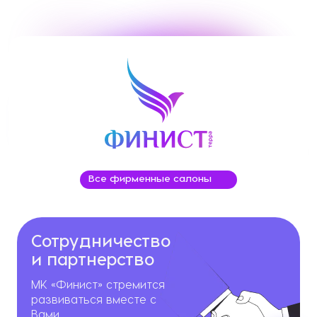
Все фирменные салоны
Сотрудничество
и партнерство
МК «Финист» стремится
развиваться вместе с
Вами