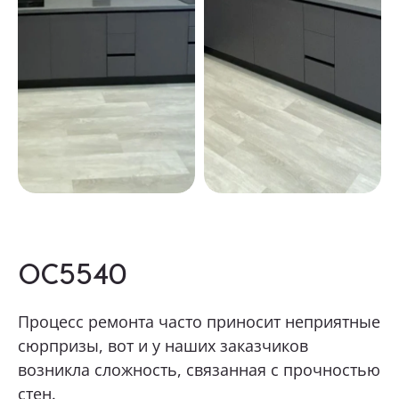
Какая мебель вас интересует?
Опишите ваши пожелания и предпочтения
Прикрепить файл (1 файл, до 10 Мб)
OC5540
Я даю согласие на
обработку
персональных данных
Процесс ремонта часто приносит неприятные
Я принимаю условия
политики
сюрпризы, вот и у наших заказчиков
конфиденциальности
возникла сложность, связанная с прочностью
стен.