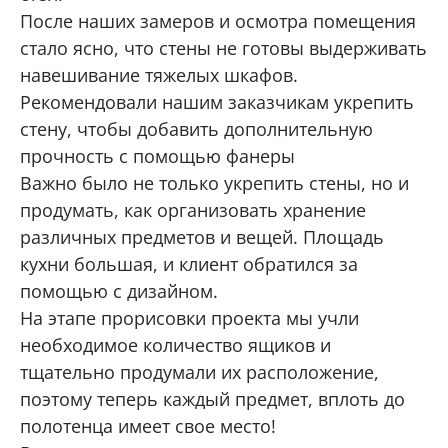
После наших замеров и осмотра помещения
стало ясно, что стены не готовы выдерживать
ОТПРАВИТЬ
навешивание тяжелых шкафов.
Рекомендовали нашим заказчикам укрепить
Нажимая кнопку «Отправить», я даю свое согласие
на обработку моих персональных данных, в соответствии с
стену, чтобы добавить дополнительную
Федеральным законом от 27.07.2006 года № 152-ФЗ
«О персональных данных», на условиях и для целей,
прочность с помощью фанеры
определенных в
Согласии на обработку персональных данных *
Важно было не только укрепить стены, но и
продумать, как организовать хранение
различных предметов и вещей. Площадь
кухни большая, и клиент обратился за
помощью с дизайном.
На этапе прорисовки проекта мы учли
необходимое количество ящиков и
тщательно продумали их расположение,
поэтому теперь каждый предмет, вплоть до
полотенца имеет свое место!