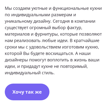
Мы создаем уютные и функциональные кухни
ОТПРАВИТЬ
по индивидуальными размерам и
уникальному дизайну. Сегодня в компании
существует огромный выбор фактур,
Нажимая кнопку «Отправить», я даю свое согласие
на обработку моих персональных данных, в соответствии с
Федеральным законом от 27.07.2006 года № 152-ФЗ
материалов и фурнитуры, которые позволяют
«О персональных данных», на условиях и для целей,
определенных в
Согласии на обработку персональных данных *
нам реализовать любые идеи. В кратчайшие
сроки мы с удовольствием изготовим кухню,
которой Вы будете восхищаться. А наши
дизайнеры помогут воплотить в жизнь ваши
идеи, и придадут кухне не повторимый,
индивидуальный стиль.
Хочу так же