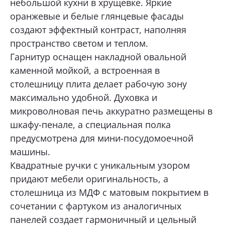
небольшой кухни в хрущевке. Яркие
оранжевые и белые глянцевые фасады
ОТПРАВИТЬ
создают эффектный контраст, наполняя
пространство светом и теплом.
Гарнитур оснащен накладной овальной
Нажимая кнопку «Отправить», я даю свое согласие
на обработку моих персональных данных, в соответствии с
каменной мойкой, а встроенная в
Федеральным законом от 27.07.2006 года № 152-ФЗ
«О персональных данных», на условиях и для целей,
столешницу плита делает рабочую зону
определенных в
Согласии на обработку персональных данных *
максимально удобной. Духовка и
микроволновая печь аккуратно размещены в
шкафу-пенале, а специальная полка
предусмотрена для мини-посудомоечной
машины.
Квадратные ручки с уникальным узором
придают мебели оригинальность, а
столешница из МДФ с матовым покрытием в
сочетании с фартуком из аналогичных
панелей создает гармоничный и цельный