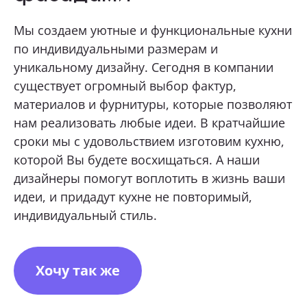
Мы создаем уютные и функциональные кухни
ОТПРАВИТЬ
по индивидуальными размерам и
уникальному дизайну. Сегодня в компании
Нажимая кнопку «Отправить», я даю свое согласие
существует огромный выбор фактур,
на обработку моих персональных данных, в соответствии с
Федеральным законом от 27.07.2006 года № 152-ФЗ
материалов и фурнитуры, которые позволяют
«О персональных данных», на условиях и для целей,
определенных в
Согласии на обработку персональных данных *
нам реализовать любые идеи. В кратчайшие
сроки мы с удовольствием изготовим кухню,
которой Вы будете восхищаться. А наши
дизайнеры помогут воплотить в жизнь ваши
идеи, и придадут кухне не повторимый,
индивидуальный стиль.
Хочу так же