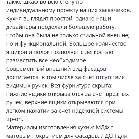
также шкаф во всю стену по
индивидуальному проекту наших заказчиков.
ОТПРАВИТЬ
Кухня выглядит простой, однако наши
дизайнеры проделали большую работу,
чтобы она была не только стильной внешне,
Нажимая кнопку «Отправить», я даю свое согласие
на обработку моих персональных данных, в соответствии с
но и функциональной. Большое количество
Федеральным законом от 27.07.2006 года № 152-ФЗ
«О персональных данных», на условиях и для целей,
ящиков и полок позволяет с легкостью
определенных в
Согласии на обработку персональных данных *
разместить все необходимое.
Современный внешний вид фасадов
достигается, в том числе за счет отсутствия
видимых ручек. Вся фурнитура скрыта:
нижние ящики открываются за счет врезных
ручек, верхние ящики открываются при
лёгком нажатии за счет надежной системы
tip-on.
Материалы изготовления кухни: МДФ с
матовым покрытием для фасадов, ЛДСП для