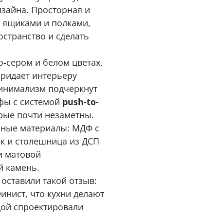
 ящиками и полками,
нимаю условия
политики конфиденциальности
остранство и сделать
-сером и белом цветах,
придает интерьеру
ОТПРАВИТЬ
инимализм подчеркнут
фы с системой
push-to-
нопку «Отправить», я даю свое согласие на обработку моих персональных
рые почти незаметны.
 Федеральным законом от 27.07.2006 года № 152-ФЗ «О персональных данны
 для целей, определенных в
Согласии на обработку персональных данных
нные материалы: МДФ с
к и столешница из ДСП
и матовой
й камень.
оставили такой отзыв:
Финист, что кухни делают
дой спроектировали
там качества, материалы