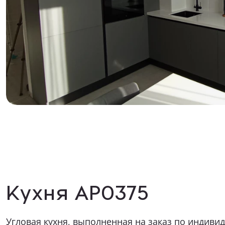
Как к Ва
Телефон
Какая ме
Опишите в
Прикрепит
Кухня АР0375
Угловая кухня, выполненная на заказ по индиви
стала образцом стильного и функционального д
Я даю 