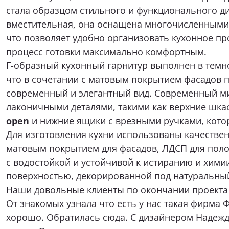
вместительная, она оснащена многочисленными
Я при
что позволяет удобно организовать кухонное пр
процесс готовки максимально комфортным.
Г-образный кухонный гарнитур выполнен в темно
что в сочетании с матовым покрытием фасадов 
современный и элегантный вид. Современный м
лаконичными деталями, такими как верхние шка
Нажимая к
open
и нижние ящики с врезными ручками, кото
соответствии с
и
Для изготовления кухни использованы качестве
матовым покрытием для фасадов, ЛДСП для поло
с водостойкой и устойчивой к истиранию и хими
поверхностью, декорированной под натуральны
Наши довольные клиенты по окончании проекта 
От знакомых узнала что есть у нас такая фирма 
хорошо. Обратилась сюда. С дизайнером Надеж
кухню. Она готова и соответствует всем стандар
хорошие.