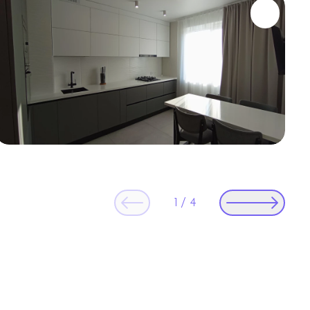
1
/
4