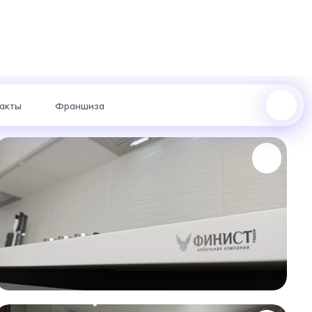
акты
Франшиза
ул. Щорса, 96 : +7 (969) 999-24-85
ул. Академика Сахарова, 53 : +7 (969) 777-61-44
жер с
отаем
риантах.