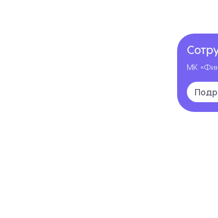
Сотр
МК «Фин
Подр