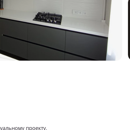
м обращаться?
бель вас интересует?
аши пожелания и предпочтения
ь файл (1 файл, до 10 Мб)
дуальному проекту,
изайна. Просторная и
согласие на
обработку персональных данных