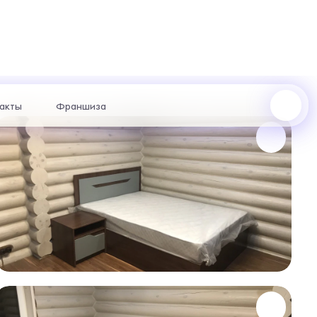
акты
Франшиза
ул. Щорса, 96 : +7 (969) 999-24-85
ул. Академика Сахарова, 53 : +7 (969) 777-61-44
жер с
отаем
риантах.