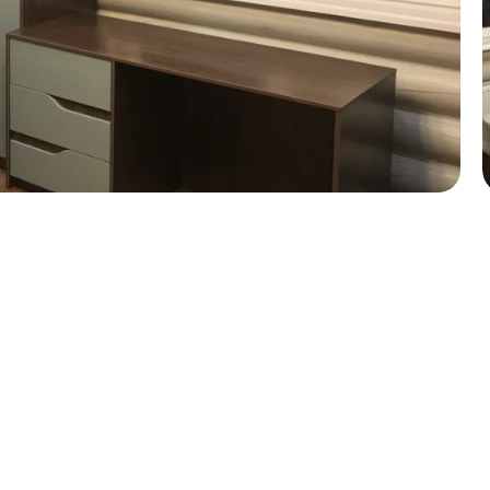
м обращаться?
бель вас интересует?
аши пожелания и предпочтения
ь файл (1 файл, до 10 Мб)
согласие на
обработку персональных данных