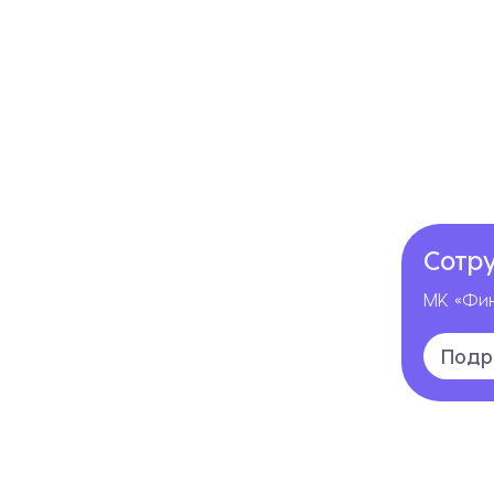
Сотр
МК «Фин
Подр