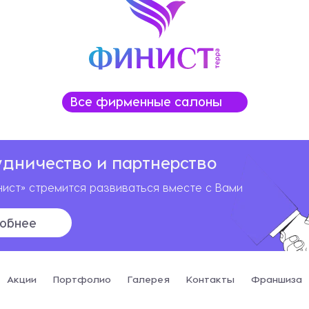
Все фирменные салоны
удничество и партнерство
ист» стремится развиваться вместе с Вами
обнее
Акции
Портфолио
Галерея
Контакты
Франшиза