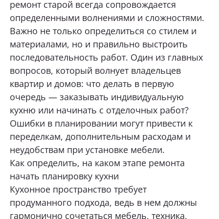
ремонт старой всегда сопровождается
определенными волнениями и сложностями.
Нижний Тагил, ул. Космонавтов, 13а
Какая мебель вас интересует?
Важно не только определиться со стилем и
+7 (969) 999-24-14
материалами, но и правильно выстроить
Перейти
последовательность работ. Один из главных
вопросов, который волнует владельцев
Екатеринбург, ул. Академика Сахарова, 53
Опишите ваши пожелания и предпочтения
квартир и домов: что делать в первую
+7 (969) 777-61-44
очередь — заказывать индивидуальную
Перейти
кухню или начинать с отделочных работ?
Прикрепить файл (1 файл, до 10 Мб)
Ошибки в планировании могут привести к
Екатеринбург, ул. Щорса, 96
переделкам, дополнительным расходам и
+7 (969) 999-24-85
неудобствам при установке мебели.
Перейти
Я даю согласие на
обработку
Как определить, на каком этапе ремонта
персональных данных
Тюмень, Мельникайте, 104, ТД «Премьер
начать планировку кухни
Дом», 2 этаж
Кухонное пространство требует
Я принимаю условия
политики
+7 (967) 555-68-60
конфиденциальности
продуманного подхода, ведь в нем должны
Перейти
гармонично сочетаться мебель, техника,