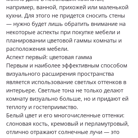
например, ванной, прихожей или маленькой
Тюмень, 30 лет Победы, 7, стр.5, ТЦ «Новый
Магнат» 1 этаж.
кухни. Для этого не придется сносить стены
ОТПРАВИТЬ
+7 (922) 003-11-44
— нужно будет лишь обратить внимание на
некоторые аспекты при покупке мебели и
Перейти
Нажимая кнопку «Отправить», я даю свое согласие
на обработку моих персональных данных, в соответствии с
планировании цветовой гаммы комнаты и
Федеральным законом от 27.07.2006 года № 152-ФЗ
Тюмень, д. Патрушева, ул. Михаила
«О персональных данных», на условиях и для целей,
расположения мебели.
Лермонтова, 6
определенных в
Согласии на обработку персональных данных *
Аспект первый: цветовая гамма
+7 (922) 073-10-75
Первым и наиболее эффективным способом
Перейти
визуального расширения пространства
Сургут, ул. Маяковского, 57, Интерьер-
является использование светлых оттенков в
Центр «Гулливер»
интерьере. Светлые тона не только делают
+7 (967) 555-49-07
комнату визуально больше, но и придают ей
Перейти
теплоту и гостеприимство.
Белый цвет и его многочисленные оттенки:
слоновая кость, кремовый и перламутровый,
отлично отражают солнечные лучи — это