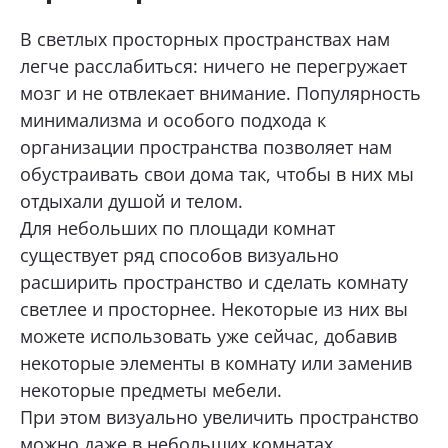
В светлых просторных пространствах нам
Нижний Тагил, ул. Космонавтов, 13а
Какая мебель вас интересует?
легче расслабиться: ничего не перегружает
+7 (969) 999-24-14
мозг и не отвлекает внимание. Популярность
Перейти
минимализма и особого подхода к
организации пространства позволяет нам
Екатеринбург, ул. Академика Сахарова, 53
Опишите ваши пожелания и предпочтения
обустраивать свои дома так, чтобы в них мы
+7 (969) 777-61-44
отдыхали душой и телом.
Перейти
Прикрепить файл (1 файл, до 10 Мб)
Для небольших по площади комнат
существует ряд способов визуально
Екатеринбург, ул. Щорса, 96
расширить пространство и сделать комнату
+7 (969) 999-24-85
светлее и просторнее. Некоторые из них вы
Перейти
Я даю согласие на
обработку
можете использовать уже сейчас, добавив
персональных данных
Тюмень, Мельникайте, 104, ТД «Премьер
некоторые элементы в комнату или заменив
Дом», 2 этаж
Я принимаю условия
политики
некоторые предметы мебели.
+7 (967) 555-68-60
конфиденциальности
При этом визуально увеличить пространство
Перейти
можно даже в небольших комнатах,