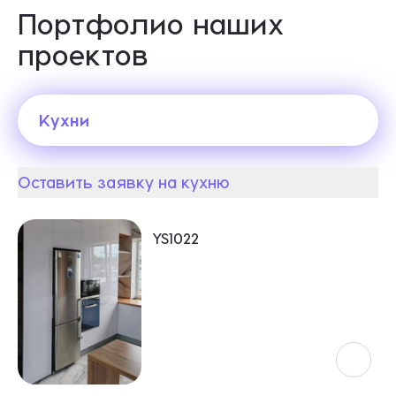
Портфолио наших
проектов
Кухни
Оставить заявку на кухню
Кухни
YS1022
Шкафы и шкафы-купе
Спальни