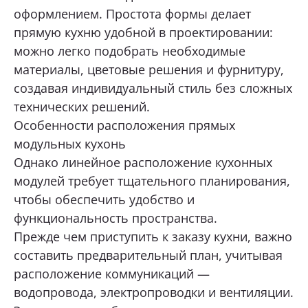
оформлением. Простота формы делает
Тюмень, 30 лет Победы, 7, стр.5, ТЦ «Новый
Магнат» 1 этаж.
прямую кухню удобной в проектировании:
ОТПРАВИТЬ
+7 (922) 003-11-44
можно легко подобрать необходимые
материалы, цветовые решения и фурнитуру,
Перейти
Нажимая кнопку «Отправить», я даю свое согласие
создавая индивидуальный стиль без сложных
на обработку моих персональных данных, в соответствии с
Федеральным законом от 27.07.2006 года № 152-ФЗ
Тюмень, д. Патрушева, ул. Михаила
«О персональных данных», на условиях и для целей,
технических решений.
Лермонтова, 6
определенных в
Согласии на обработку персональных данных *
Особенности расположения прямых
+7 (922) 073-10-75
модульных кухонь
Перейти
Однако линейное расположение кухонных
модулей требует тщательного планирования,
Сургут, ул. Маяковского, 57, Интерьер-
Центр «Гулливер»
чтобы обеспечить удобство и
+7 (967) 555-49-07
функциональность пространства.
Перейти
Прежде чем приступить к заказу кухни, важно
составить предварительный план, учитывая
расположение коммуникаций —
водопровода, электропроводки и вентиляции.