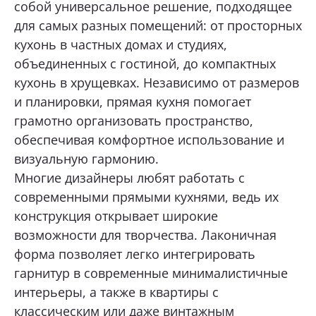
собой универсальное решение, подходящее
для самых разных помещений: от просторных
Нижний Тагил, ул. Космонавтов, 13а
Какая мебель вас интересует?
кухонь в частных домах и студиях,
+7 (969) 999-24-14
объединенных с гостиной, до компактных
Перейти
кухонь в хрущевках. Независимо от размеров
и планировки, прямая кухня помогает
Екатеринбург, ул. Академика Сахарова, 53
Опишите ваши пожелания и предпочтения
грамотно организовать пространство,
+7 (969) 777-61-44
обеспечивая комфортное использование и
Перейти
визуальную гармонию.
Прикрепить файл (1 файл, до 10 Мб)
Многие дизайнеры любят работать с
Екатеринбург, ул. Щорса, 96
современными прямыми кухнями, ведь их
+7 (969) 999-24-85
конструкция открывает широкие
Перейти
Я даю согласие на
обработку
возможности для творчества. Лаконичная
персональных данных
Тюмень, Мельникайте, 104, ТД «Премьер
форма позволяет легко интегрировать
Дом», 2 этаж
гарнитур в современные минималистичные
Я принимаю условия
политики
+7 (967) 555-68-60
конфиденциальности
интерьеры, а также в квартиры с
Перейти
классическим или даже винтажным