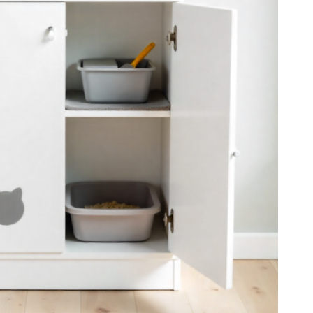
ю интерьера и обеспечит коту необходимый
 Мы обязательно предусматриваем в такой тумбе
ем материалы, стойкие к влаге и запахам, чтобы
а высшем уровне. Дверца для питомца может быть
бщем дизайне мебели.