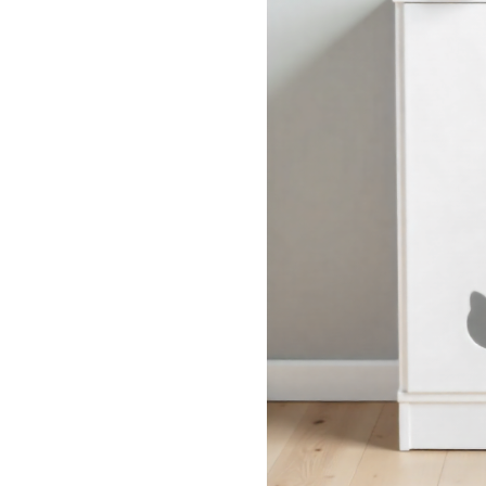
Это сохранит гармони
комфорт и уединение.
вентиляцию и использу
гигиеничность была н
стильно обыграна в о