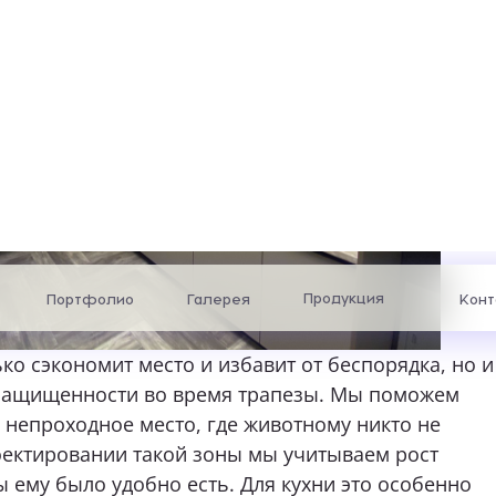
ко сэкономит место и избавит от беспорядка, но и
 защищенности во время трапезы. Мы поможем
 непроходное место, где животному никто не
оектировании такой зоны мы учитываем рост
 ему было удобно есть. Для кухни это особенно
 зона кормления избавляет от луж на полу и
помогает поддерживать идеальную чистоту.
е видно
лета — один из самых важных. Лоток должен быть
а месте, но при этом не бросаться в глаза.