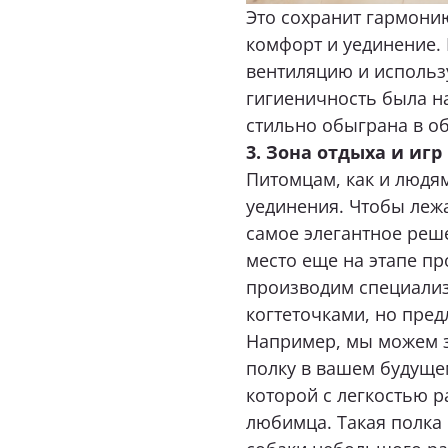
3. Зона отдыха и иг
Питомцам, как и людям
уединения. Чтобы лежа
самое элегантное реш
место еще на этапе пр
производим специали
когтеточками, но пред
Например, мы можем з
полку в вашем будущем
которой с легкостью р
любимца. Такая полка 
собаки небольшого ра
мебели и сэкономит ме