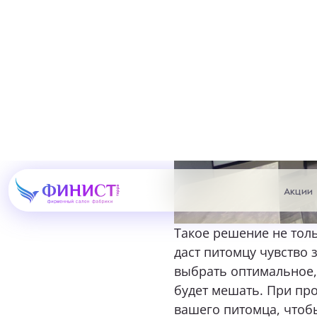
Такое решение не толь
даст питомцу чувство
выбрать оптимальное,
будет мешать. При пр
вашего питомца, чтобы
актуально: встроенная
рассыпанного корма, 
2. Лоток, которого н
Для кошек вопрос туа
в доступном для питомц