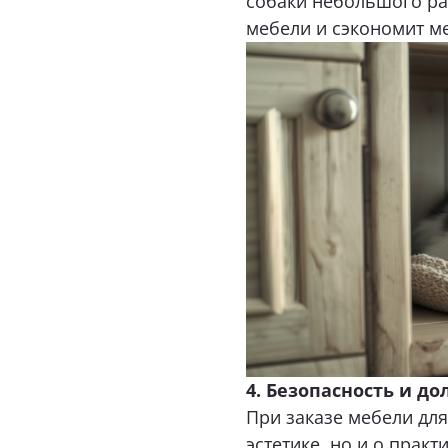
4. Безопасность и д
При заказе мебели для
эстетике, но и о прак
Устойчивые к царапина
постформинг или матов
Прочный и немаркий м
Фурнитуру с доводчик
дверок, куда случайно