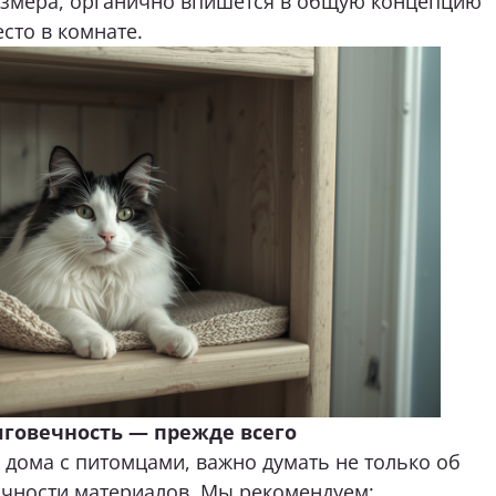
олговечность — прежде всего
 дома с питомцами, важно думать не только об
тичности материалов. Мы рекомендуем:
м покрытия для фасадов (например, пластик,
ая пленка);
атериал для столешниц;
ами, которые предотвратят резкое захлопывание
 может попасть лапа или хвост.