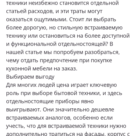
техники неизбежно становится отдельной
статьей расходов, и эти траты могут
Нижний Тагил, ул. Космонавтов, 13а
Какая мебель вас интересует?
оказаться ощутимыми. Стоит ли выбрать
+7 (969) 999-24-14
более дорогую, но стильную встраиваемую
Перейти
технику или остановиться на более доступной
и функциональной отдельностоящей? В
Екатеринбург, ул. Академика Сахарова, 53
Опишите ваши пожелания и предпочтения
нашей статье мы попробуем разобраться,
+7 (969) 777-61-44
чему отдать предпочтение при покупке
Перейти
кухонной мебели на заказ.
Прикрепить файл (1 файл, до 10 Мб)
Выбираем выгоду
Екатеринбург, ул. Щорса, 96
Для многих людей цена играет ключевую
+7 (969) 999-24-85
роль при выборе бытовой техники, и здесь
Перейти
Я даю согласие на
обработку
отдельностоящие приборы явно
персональных данных
Тюмень, Мельникайте, 104, ТД «Премьер
выигрывают. Они значительно дешевле
Дом», 2 этаж
встраиваемых аналогов, особенно если
Я принимаю условия
политики
+7 (967) 555-68-60
конфиденциальности
учесть, что для встраиваемой техники нужно
Перейти
дополнительно тратиться на фасады, корпус с