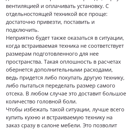
вентиляцией и оплачивать установку. С
Тюмень, 30 лет Победы, 7, стр.5, ТЦ «Новый
Магнат» 1 этаж.
отдельностоящей техникой все проще:
ОТПРАВИТЬ
+7 (922) 003-11-44
достаточно привезти, поставить и
подключить.
Перейти
Нажимая кнопку «Отправить», я даю свое согласие
Неприятно будет также оказаться в ситуации,
на обработку моих персональных данных, в соответствии с
Федеральным законом от 27.07.2006 года № 152-ФЗ
Тюмень, д. Патрушева, ул. Михаила
«О персональных данных», на условиях и для целей,
когда встраиваемая техника не соответствует
Лермонтова, 6
определенных в
Согласии на обработку персональных данных *
размерам подготовленного для нее
+7 (922) 073-10-75
пространства. Такая оплошность в расчетах
Перейти
обернется дополнительными расходами,
ведь придется либо покупать другую технику,
Сургут, ул. Маяковского, 57, Интерьер-
Центр «Гулливер»
либо пытаться переделать размер самого
+7 (967) 555-49-07
отсека. В любом случае это доставит большое
Перейти
количество головной боли.
Чтобы избежать такой ситуации, лучше всего
купить кухню и встраиваемую технику на
заказ сразу в салоне мебели. Это позволит